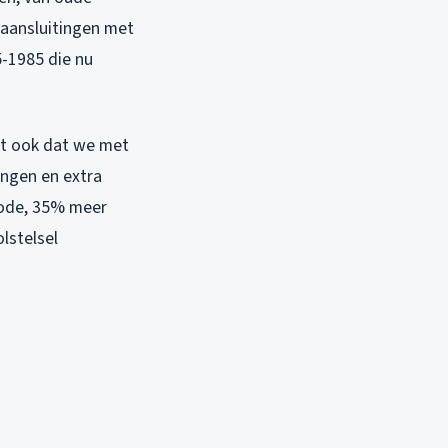
e aansluitingen met
5-1985 die nu
nt ook dat we met
ngen en extra
iode, 35% meer
lstelsel