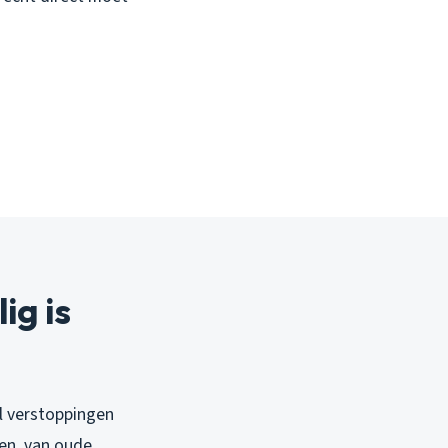
g is
l verstoppingen
en, van oude