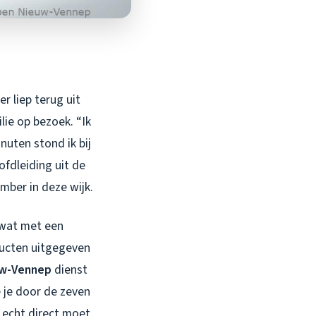
r liep terug uit
lie op bezoek. “Ik
nuten stond ik bij
fdleiding uit de
mber in deze wijk.
 wat met een
ducten uitgegeven
uw-Vennep
dienst
 je door de zeven
 echt direct moet