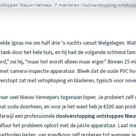
lde Ignas me om half drie ‘s nachts vanuit Welgelegen. Wate
stank door het hele huis, en hij had de volgende ochtend fami
rd,” zei hij, “maar het wordt alleen maar erger.” Binnen 25 mi
met camera-inspectie apparatuur. Bleek dat de oude PVC hoo
 verstopt zat met vetophoping en bladeren, typisch voor nove
 waar veel Nieuw-Vennepers tegenaan lopen. Je probeert zelf
 wat soda doorheen, en voor je het weet heb je €200 aan pro
Terwijl een professionele
rioolverstopping ontstoppen Nie
alfuur het probleem oplost met de juiste apparatuur. Laat me
methoden leiden, van goedkoop zelf proberen tot wanneer je