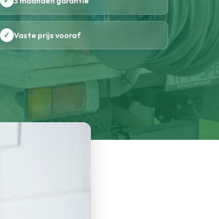
✓
3 maanden garantie
✓
Vaste prijs vooraf