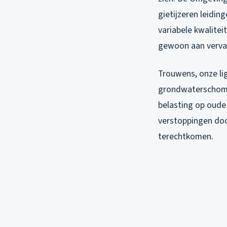
gietijzeren leidin
variabele kwalitei
gewoon aan vervan
Trouwens, onze l
grondwaterschomme
belasting op oude
verstoppingen doo
terechtkomen.