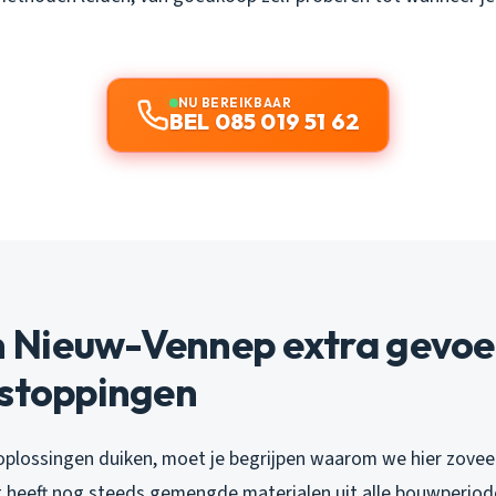
NU BEREIKBAAR
BEL 085 019 51 62
Nieuw-Vennep extra gevoeli
rstoppingen
oplossingen duiken, moet je begrijpen waarom we hier zovee
 heeft nog steeds gemengde materialen uit alle bouwperiod