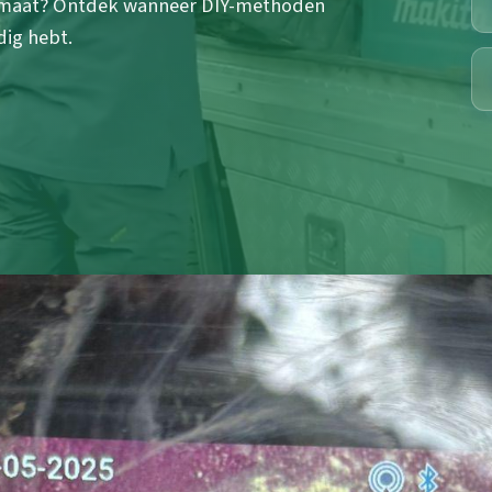
limaat? Ontdek wanneer DIY-methoden
dig hebt.