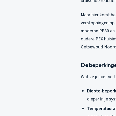
bruisende reactie 
Maar hier komt het
verstoppingen op.
moderne PE80 en 
oudere PEX huisins
Getsewoud Noord zi
De beperkinge
Wat ze je niet vert
Diepte-beperk
dieper in je s
Temperatuuraf