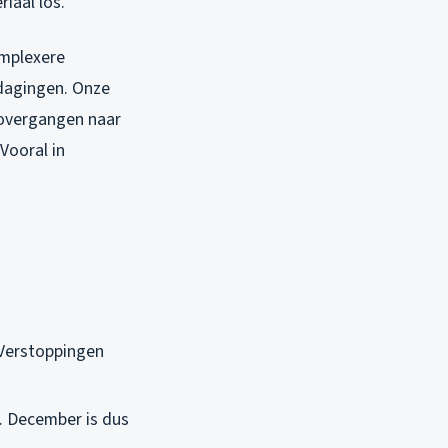
iaal los.
omplexere
dagingen. Onze
 overgangen naar
Vooral in
 Verstoppingen
. December is dus