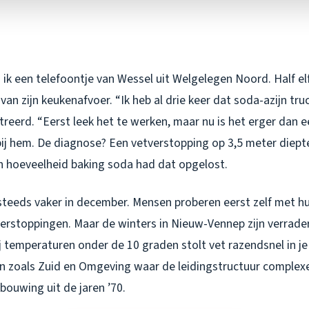
ik een telefoontje van Wessel uit Welgelegen Noord. Half el
van zijn keukenafvoer. “Ik heb al drie keer dat soda-azijn tru
streerd. “Eerst leek het te werken, maar nu is het erger dan e
bij hem. De diagnose? Een vetverstopping op 3,5 meter diepte
n hoeveelheid baking soda had dat opgelost.
 steeds vaker in december. Mensen proberen eerst zelf met h
e verstoppingen. Maar de winters in Nieuw-Vennep zijn verraderl
 temperaturen onder de 10 graden stolt vet razendsnel in je 
en zoals Zuid en Omgeving waar de leidingstructuur complexe
bouwing uit de jaren ’70.