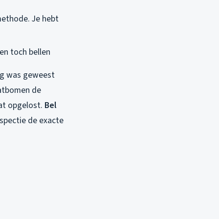
methode. Je hebt
n toch bellen
zig was geweest
aatbomen de
at opgelost.
Bel
nspectie de exacte