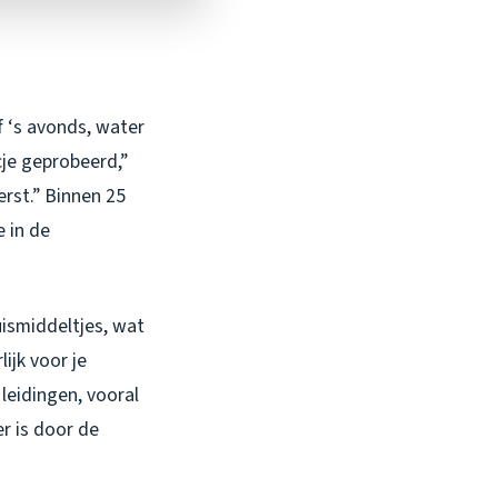
f ‘s avonds, water
cje geprobeerd,”
erst.” Binnen 25
 in de
uismiddeltjes, wat
ijk voor je
leidingen, vooral
r is door de