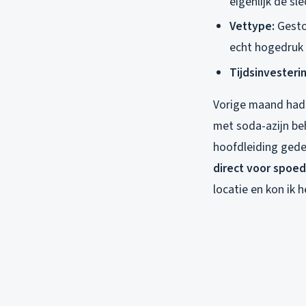
eigenlijk de s
Vettype:
Gesto
echt hogedruk
Tijdsinvesteri
Vorige maand had 
met soda-azijn be
hoofdleiding gede
direct voor spoed
locatie en kon ik 