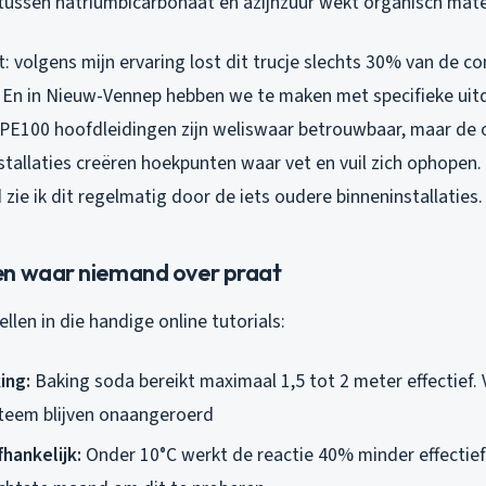
tussen natriumbicarbonaat en azijnzuur wekt organisch mater
: volgens mijn ervaring lost dit trucje slechts 30% van de c
 En in Nieuw-Vennep hebben we te maken met specifieke uit
PE100 hoofdleidingen zijn weliswaar betrouwbaar, maar de
tallaties creëren hoekpunten waar vet en vuil zich ophopen. 
e ik dit regelmatig door de iets oudere binneninstallaties.
n waar niemand over praat
ellen in die handige online tutorials:
ing:
Baking soda bereikt maximaal 1,5 tot 2 meter effectief.
ysteem blijven onaangeroerd
hankelijk:
Onder 10°C werkt de reactie 40% minder effectief