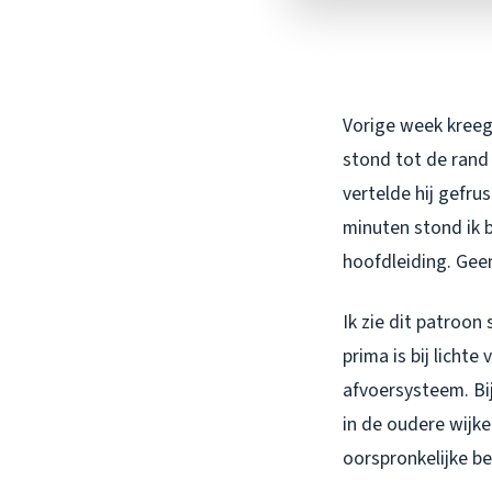
Vorige week kreeg 
stond tot de rand 
vertelde hij gefru
minuten stond ik 
hoofdleiding. Gee
Ik zie dit patroon
prima is bij licht
afvoersysteem. Bij
in de oudere wijk
oorspronkelijke be