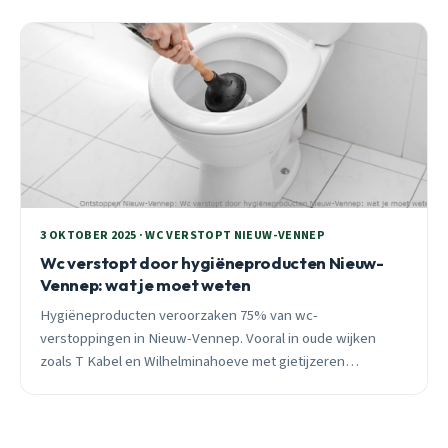
3 OKTOBER 2025 · WC VERSTOPT NIEUW-VENNEP
Wc verstopt door hygiëneproducten Nieuw-
Vennep: wat je moet weten
Hygiëneproducten veroorzaken 75% van wc-
verstoppingen in Nieuw-Vennep. Vooral in oude wijken
zoals T Kabel en Wilhelminahoeve met gietijzeren
leidingen. 24/7 spoedhulp binnen 30 minuten, vast tarief
vooraf.