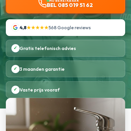
NU BEREIKBAAR
BEL 085 019 51 62
4,8
★★★★★
568 Google reviews
✓
Gratis telefonisch advies
✓
3 maanden garantie
✓
Vaste prijs vooraf