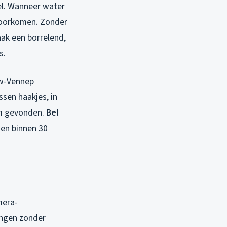
el. Wanneer water
 voorkomen. Zonder
aak een borrelend,
s.
uw-Vennep
ssen haakjes, in
em gevonden.
Bel
 en binnen 30
mera-
engen zonder