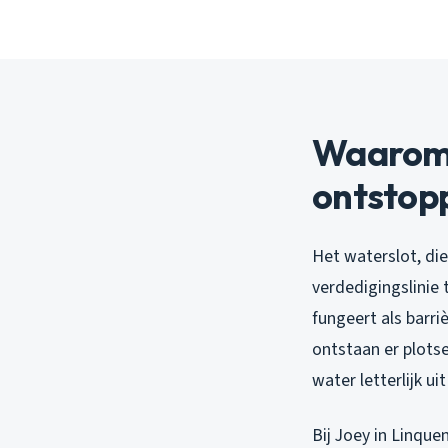
Waarom b
ontstop
Het waterslot, die
verdedigingslinie
fungeert als barri
ontstaan er plots
water letterlijk uit
Bij Joey in Linque