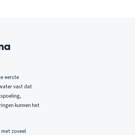
 na
je eerste
water vast dat
kspoeling,
eringen kunnen het
d met zoveel