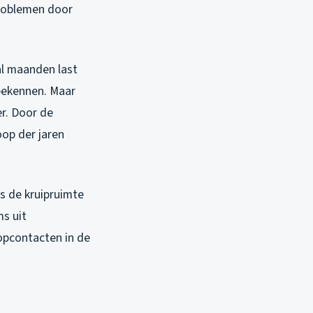
problemen door
l maanden last
 bekennen. Maar
r. Door de
oop der jaren
rs de kruipruimte
ms uit
topcontacten in de