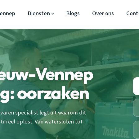
Vennep
Diensten
Blogs
Over ons
Cont
Nieuw-Vennep
g: oorzaken
aren specialist legt uit waarom dit
tureel oplost. Van watersloten tot