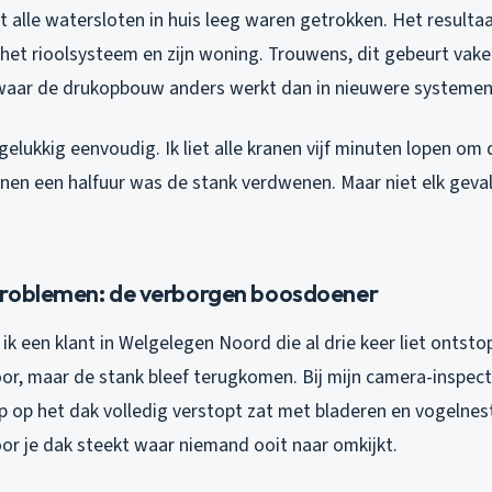
 alle watersloten in huis leeg waren getrokken. Het resultaa
het rioolsysteem en zijn woning. Trouwens, dit gebeurt vake
waar de drukopbouw anders werkt dan in nieuwere systemen
elukkig eenvoudig. Ik liet alle kranen vijf minuten lopen om
nnen een halfuur was de stank verdwenen. Maar niet elk geval
roblemen: de verborgen boosdoener
k een klant in Welgelegen Noord die al drie keer liet ontstop
or, maar de stank bleef terugkomen. Bij mijn camera-inspect
p op het dak volledig verstopt zat met bladeren en vogelnes
door je dak steekt waar niemand ooit naar omkijkt.