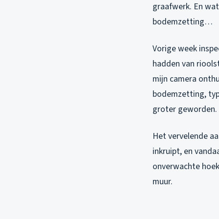
graafwerk. En wat
bodemzetting…
Vorige week inspe
hadden van riools
mijn camera onthu
bodemzetting, typi
groter geworden.
Het vervelende aan
inkruipt, en vanda
onverwachte hoeken
muur.