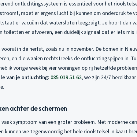
erend ontluchtingssysteem is essentieel voor het rioolstels
 stroomt, moet er ergens lucht bij kunnen om onderdruk te
ntstaat er vacuüm dat watersloten leegzuigt. Je hoort dan v
 toiletten en afvoeren, een duidelijk signaal dat er iets mis i
k vooral in de herfst, zoals nu in november. De bomen in Nie
eren, en die waaien rechtstreeks de ontluchtingspijpen in. Tu
eb ik vorige week bij vier woningen op rij hetzelfde proble
le van je ontluchting:
085 019 51 62
, we zijn 24/7 bereikbaar
e.
ken achter de schermen
is vaak symptoom van een groter probleem. Met moderne ca
en kunnen we tegenwoordig het hele rioolstelsel in kaart br