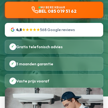
NU BEREIKBAAR
BEL 085 019 51 62
4,8
★★★★★
568 Google reviews
✓
Gratis telefonisch advies
✓
3 maanden garantie
✓
Vaste prijs vooraf