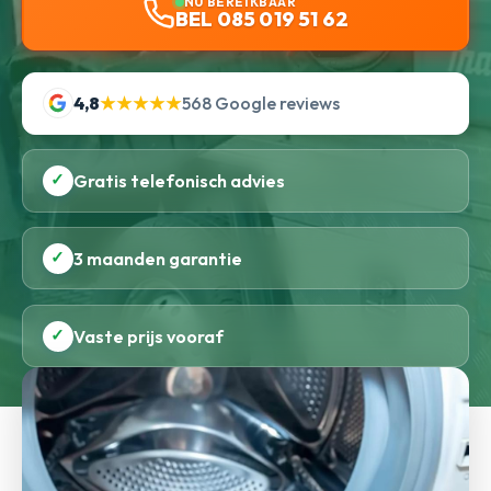
NU BEREIKBAAR
BEL 085 019 51 62
4,8
★★★★★
568 Google reviews
✓
Gratis telefonisch advies
✓
3 maanden garantie
✓
Vaste prijs vooraf